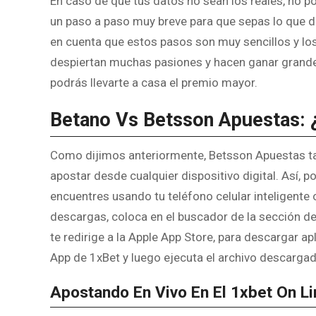
En caso de que tus datos no sean los reales, no p
un paso a paso muy breve para que sepas lo que d
en cuenta que estos pasos son muy sencillos y l
despiertan muchas pasiones y hacen ganar grande
podrás llevarte a casa el premio mayor.
Betano Vs Betsson Apuestas: 
Como dijimos anteriormente, Betsson Apuestas ta
apostar desde cualquier dispositivo digital. Así, 
encuentres usando tu teléfono celular inteligente o
descargas, coloca en el buscador de la sección de
te redirige a la Apple App Store, para descargar a
App de 1xBet y luego ejecuta el archivo descargado 
Apostando En Vivo En El 1xbet On Li