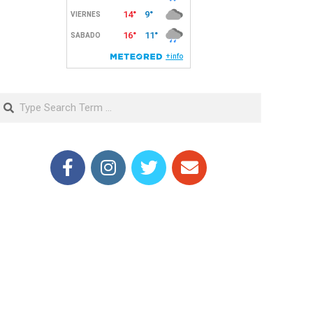
Search