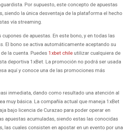
anguardista. Por supuesto, este concepto de apuestas
s, siendo la única desventaja de la plataforma el hecho
stas vía streaming.
s cupones de apuestas. En este bono, y en todas las
as. El bono se activa automáticamente aceptando su
n de la cuenta. Puedes
1xbet chile
utilizar cualquiera de
esta deportiva 1xBet. La promoción no podrá ser usada
gresa aquí y conoce una de las promociones más
casi inmediata, dando como resultado una atención al
 sea muy básica. La compañía actual que maneja 1xBet
aja bajo licencia de Curazao para poder operar en
Las apuestas acumuladas, siendo estas las conocidas
 las cuales consisten en apostar en un evento por una