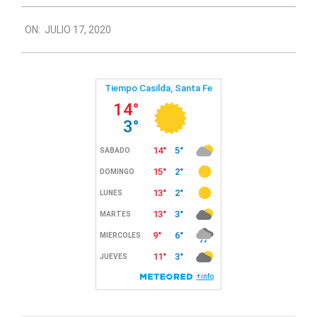
2020-
ON:
JULIO 17, 2020
07-
17