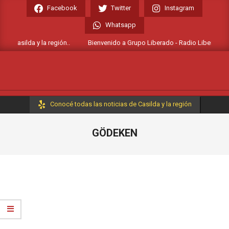
Skip
Facebook
Twitter
Instagram
to
Whatsapp
content
e Casilda y la región..
Bienvenido a Grupo Liberado - Radio Liberada FM 1
Primary
Conocé todas las noticias de Casilda y la región
Navigation
Menu
GÖDEKEN