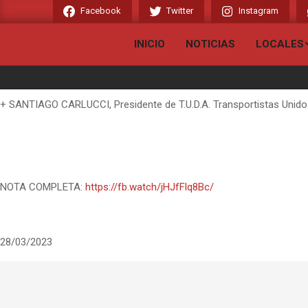
Skip
Facebook
Twitter
Instagram
to
content
INICIO
NOTICIAS
LOCALES
+ SANTIAGO CARLUCCI, Presidente de T.U.D.A. Transportistas Unidos d
NOTA COMPLETA:
https://fb.watch/jHJfFlq8Bc/
28/03/2023