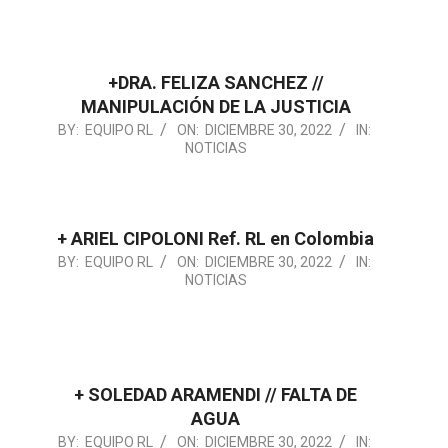
30
+DRA. FELIZA SANCHEZ //
MANIPULACIÓN DE LA JUSTICIA
2022-
BY:
EQUIPO RL
ON:
DICIEMBRE 30, 2022
IN:
NOTICIAS
12-
30
+ ARIEL CIPOLONI Ref. RL en Colombia
2022-
BY:
EQUIPO RL
ON:
DICIEMBRE 30, 2022
IN:
NOTICIAS
12-
30
+ SOLEDAD ARAMENDI // FALTA DE
AGUA
2022-
BY:
EQUIPO RL
ON:
DICIEMBRE 30, 2022
IN: