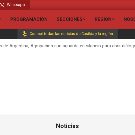
Whatsapp
Bienvenido a Grupo Liberado - Radio Lib
PROGRAMACIÓN
SECCIONES
REGION
NOS
Conocé todas las noticias de Casilda y la región
e Argentina, Agrupacion que aguarda en silencio para abrir diálogo 
Noticias