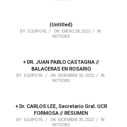
01-
28
(Untitled)
2023-
BY:
EQUIPO RL
ON:
ENERO 28, 2023
IN:
NOTICIAS
01-
28
+ DR. JUAN PABLO CASTAGNA //
BALACERAS EN ROSARIO
2022-
BY:
EQUIPO RL
ON:
DICIEMBRE 30, 2022
IN:
NOTICIAS
12-
30
+ Dr. CARLOS LEE, Secretario Gral. UCR
FORMOSA // RESUMEN
2022-
BY:
EQUIPO RL
ON:
DICIEMBRE 30, 2022
IN:
NOTICIAS
12-