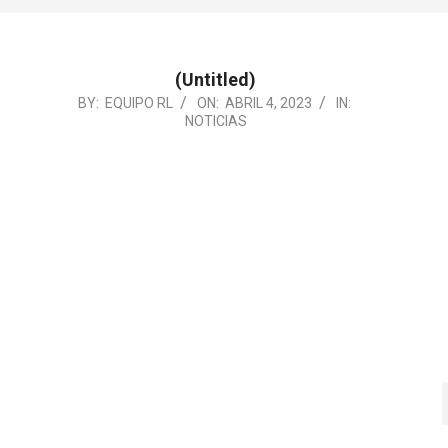
(Untitled)
2023-
BY:
EQUIPO RL
ON:
ABRIL 4, 2023
IN:
NOTICIAS
04-
04