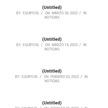
(Untitled)
2023-
BY:
EQUIPO RL
ON:
MARZO 30, 2023
IN:
NOTICIAS
03-
30
(Untitled)
2023-
BY:
EQUIPO RL
ON:
MARZO 14, 2023
IN:
NOTICIAS
03-
14
(Untitled)
2023-
BY:
EQUIPO RL
ON:
FEBRERO 23, 2023
IN:
NOTICIAS
02-
23
(Untitled)