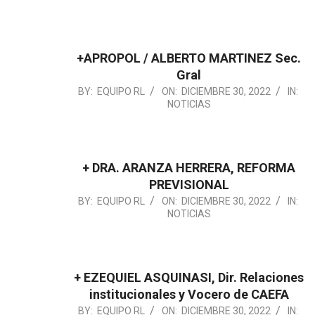
30
+APROPOL / ALBERTO MARTINEZ Sec.
Gral
2022-
BY:
EQUIPO RL
ON:
DICIEMBRE 30, 2022
IN:
NOTICIAS
12-
30
+ DRA. ARANZA HERRERA, REFORMA
PREVISIONAL
2022-
BY:
EQUIPO RL
ON:
DICIEMBRE 30, 2022
IN:
NOTICIAS
12-
30
+ EZEQUIEL ASQUINASI, Dir. Relaciones
institucionales y Vocero de CAEFA
2022-
BY:
EQUIPO RL
ON:
DICIEMBRE 30, 2022
IN: