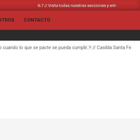
erada FM 106.7 // Visita todas nuestras secciones y entérate de todas las noti
OTROS
CONTACTO
Primary
Navigation
Menu
cuando lo que se pacte se pueda cumplir..!! // Casilda Santa Fe