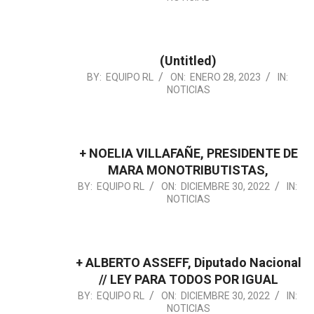
01-
28
(Untitled)
2023-
BY:
EQUIPO RL
ON:
ENERO 28, 2023
IN:
NOTICIAS
01-
28
+ NOELIA VILLAFAÑE, PRESIDENTE DE
MARA MONOTRIBUTISTAS,
2022-
BY:
EQUIPO RL
ON:
DICIEMBRE 30, 2022
IN:
NOTICIAS
12-
30
+ ALBERTO ASSEFF, Diputado Nacional
// LEY PARA TODOS POR IGUAL
2022-
BY:
EQUIPO RL
ON:
DICIEMBRE 30, 2022
IN:
NOTICIAS
12-