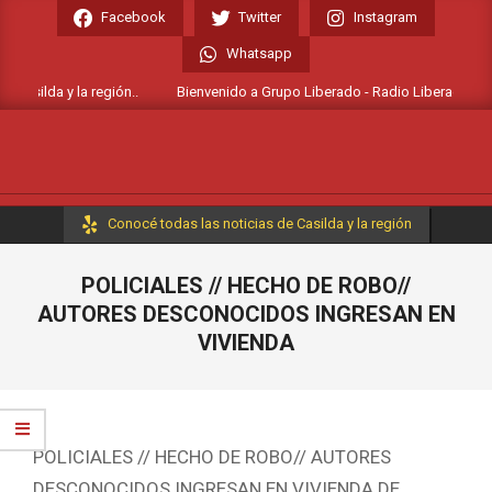
Skip
Facebook
Twitter
Instagram
to
Whatsapp
content
Casilda y la región..
Bienvenido a Grupo Liberado - Radio Liberada FM 106
Primary
Conocé todas las noticias de Casilda y la región
Navigation
Menu
POLICIALES // HECHO DE ROBO//
AUTORES DESCONOCIDOS INGRESAN EN
VIVIENDA
POLICIALES // HECHO DE ROBO// AUTORES
DESCONOCIDOS INGRESAN EN VIVIENDA DE