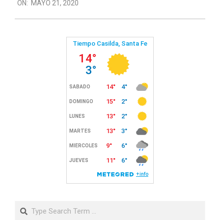
ON:
MAYO 21, 2020
05-
21
Search