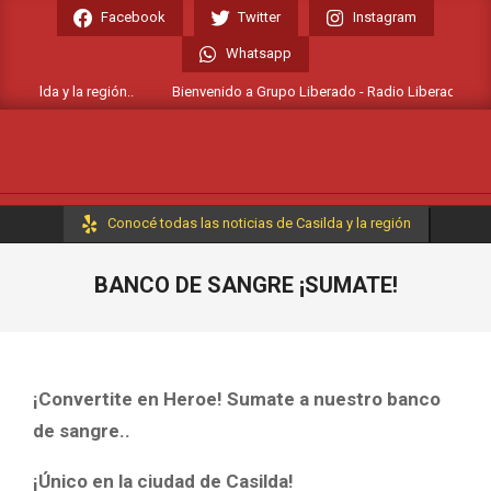
Skip
Facebook
Twitter
Instagram
to
Whatsapp
content
asilda y la región..
Bienvenido a Grupo Liberado - Radio Liberada FM 106.
Primary
Conocé todas las noticias de Casilda y la región
Navigation
Menu
BANCO DE SANGRE ¡SUMATE!
¡Convertite en Heroe! Sumate a nuestro banco
de sangre..
¡Único en la ciudad de Casilda!