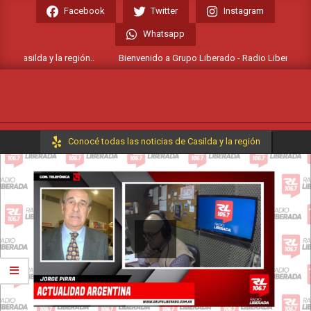
Skip
Facebook
Twitter
Instagram
to
Whatsapp
content
e Casilda y la región..
Bienvenido a Grupo Liberado - Radio Liberada FM 10
Primary
Conocé todas las noticias de Casilda y la región
Navigation
Menu