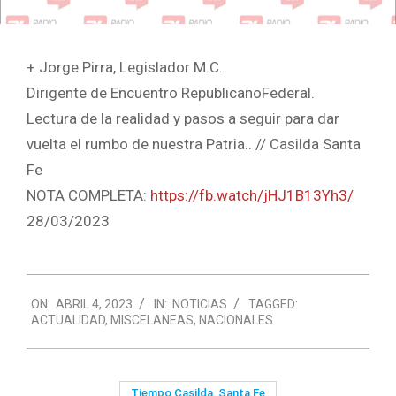
+ Jorge Pirra, Legislador M.C.
Dirigente de Encuentro RepublicanoFederal.
Lectura de la realidad y pasos a seguir para dar
vuelta el rumbo de nuestra Patria.. // Casilda Santa
Fe
NOTA COMPLETA:
https://fb.watch/jHJ1B13Yh3/
28/03/2023
2023-
ON:
ABRIL 4, 2023
IN:
NOTICIAS
TAGGED:
04-
ACTUALIDAD
,
MISCELANEAS
,
NACIONALES
04