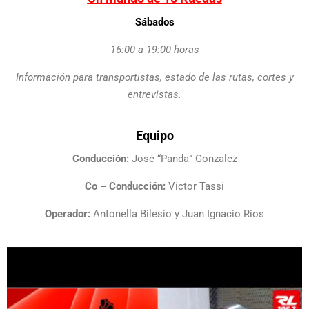
Sábados
16:00 a 19:00 horas
Información para transportistas, estado de las rutas, cortes y
entrevistas.
Equipo
Conducción:
José “Panda” Gonzalez
Co – Conducción:
Victor Tassi
Operador:
Antonella Bilesio y Juan Ignacio Rios