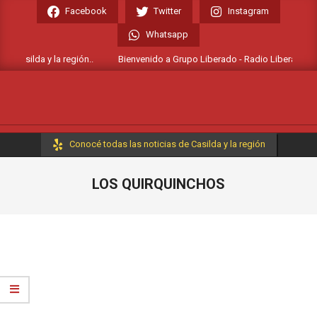
Skip
Facebook
Twitter
Instagram
to
Whatsapp
content
 Casilda y la región..
Bienvenido a Grupo Liberado - Radio Liberada FM 10
Primary
Conocé todas las noticias de Casilda y la región
Navigation
Menu
LOS QUIRQUINCHOS