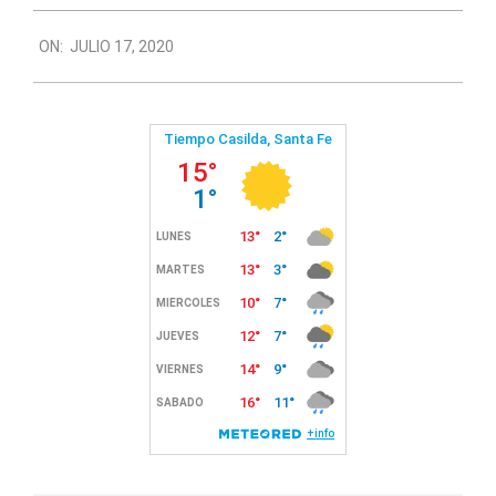
2020-
ON:
JULIO 17, 2020
07-
17