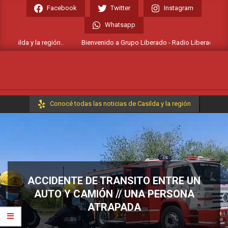
Skip
Facebook
Twitter
Instagram
to
Whatsapp
content
asilda y la región..
Bienvenido a Grupo Liberado - Radio Liberada FM 106.
Primary
Conocé todas las noticias de Casilda y la región
Navigation
Menu
ACCIDENTE DE TRANSITO ENTRE UN
AUTO Y CAMIÓN // UNA PERSONA
ATRAPADA