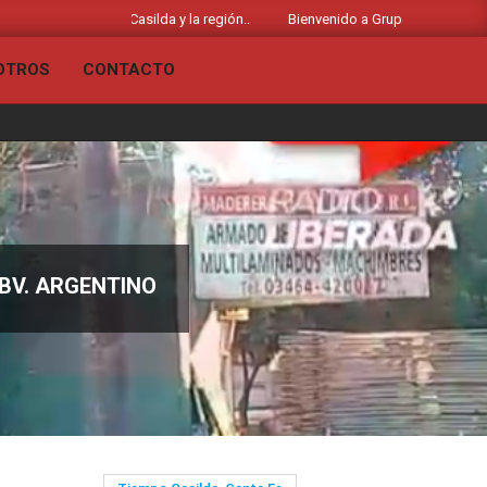
las noticias de Casilda y la región..
Bienvenido a Grupo Liberado - Radio 
OTROS
CONTACTO
Primary
Navigation
Menu
 BV. ARGENTINO