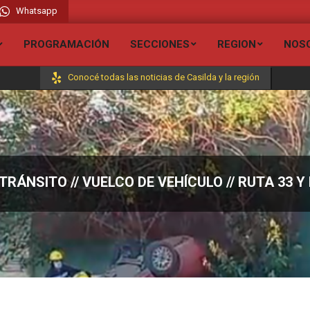
Whatsapp
adio Liberada FM 106.7 // Visita todas nuestras secciones y entérate de todas 
PROGRAMACIÓN
SECCIONES
REGION
NOS
Conocé todas las noticias de Casilda y la región
TRÁNSITO // VUELCO DE VEHÍCULO // RUTA 33 Y