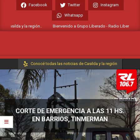
Skip
Facebook
Twitter
Instagram
to
Whatsapp
content
 Casilda y la región..
Bienvenido a Grupo Liberado - Radio Liberada FM 10
Primary
Conocé todas las noticias de Casilda y la región
Navigation
Menu
CORTE DE EMERGENCIA A LAS 11 HS.
EN BARRIOS, TINMERMAN