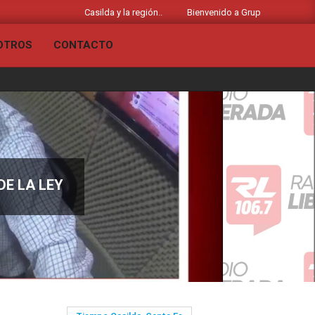
las noticias de Casilda y la región..
Bienvenido a Grupo Liberado - Radio
OTROS
CONTACTO
Primary
Navigation
Menu
DE LA LEY