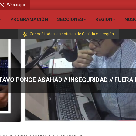
Whatsapp
adio Liberada FM 106.7 // Visita todas nuestras secciones y entérate de todas 
PROGRAMACIÓN
SECCIONES
REGION
NOS
Conocé todas las noticias de Casilda y la región
STAVO PONCE ASAHAD // INSEGURIDAD // FUERA 