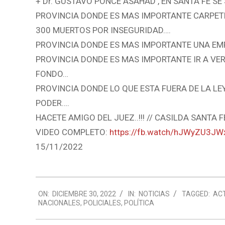
+ Dr. GUSTAVO PONCE ASAHAD , EN SANTA FE SE
PROVINCIA DONDE ES MAS IMPORTANTE CARPETE
300 MUERTOS POR INSEGURIDAD….
PROVINCIA DONDE ES MAS IMPORTANTE UNA EM
PROVINCIA DONDE ES MAS IMPORTANTE IR A VE
FONDO…
PROVINCIA DONDE LO QUE ESTA FUERA DE LA LE
PODER….
HACETE AMIGO DEL JUEZ..!!! // CASILDA SANTA F
VIDEO COMPLETO:
https://fb.watch/hJWyZU3JW
15/11/2022
2022-
ON:
DICIEMBRE 30, 2022
IN:
NOTICIAS
TAGGED:
AC
12-
NACIONALES
,
POLICIALES
,
POLÍTICA
30