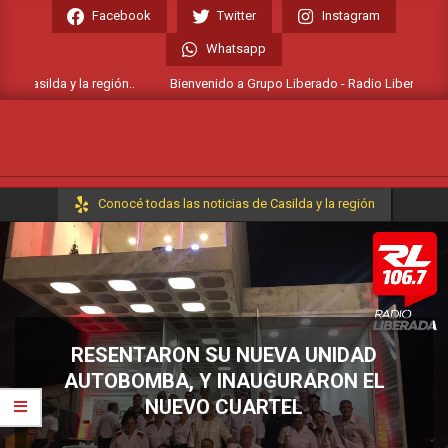
Skip
Facebook
Twitter
Instagram
to
Whatsapp
content
 Casilda y la región..
Bienvenido a Grupo Liberado - Radio Liberada FM 10
Primary
Conocé todas las noticias de Casilda y la región
Navigation
Menu
RESENTARON SU NUEVA UNIDAD
AUTOBOMBA, Y INAUGURARON EL
NUEVO CUARTEL