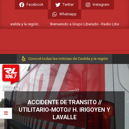
Skip
Facebook
Twitter
Instagram
to
Whatsapp
content
e Casilda y la región..
Bienvenido a Grupo Liberado - Radio Liberada FM 1
Primary
Conocé todas las noticias de Casilda y la región
Navigation
Menu
ACCIDENTE DE TRANSITO //
UTILITARIO-MOTO// H. IRIGOYEN Y
LAVALLE