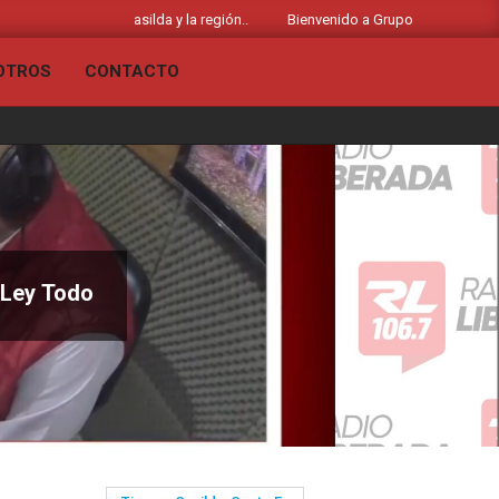
as noticias de Casilda y la región..
Bienvenido a Grupo Liberado - Radio 
OTROS
CONTACTO
Primary
Navigation
Menu
a Ley Todo