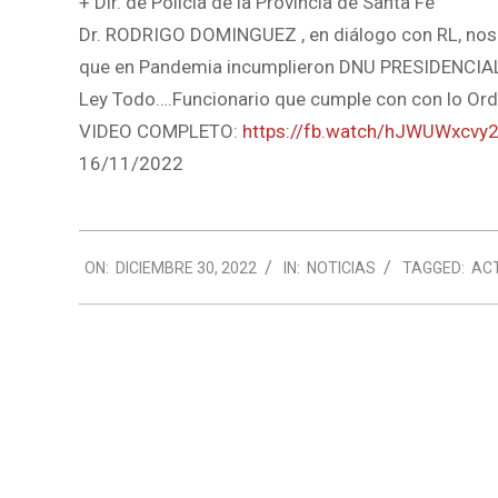
+ Dir. de Policía de la Provincia de Santa Fe
Dr. RODRIGO DOMINGUEZ , en diálogo con RL, nos i
que en Pandemia incumplieron DNU PRESIDENCIAL 
Ley Todo….Funcionario que cumple con con lo Ord
VIDEO COMPLETO:
https://fb.watch/hJWUWxcvy2
16/11/2022
2022-
ON:
DICIEMBRE 30, 2022
IN:
NOTICIAS
TAGGED:
AC
12-
30