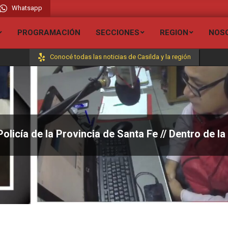
Whatsapp
dio Liberada FM 106.7 // Visita todas nuestras secciones y entérate de todas l
PROGRAMACIÓN
SECCIONES
REGION
NOS
Conocé todas las noticias de Casilda y la región
 Policía de la Provincia de Santa Fe // Dentro de l