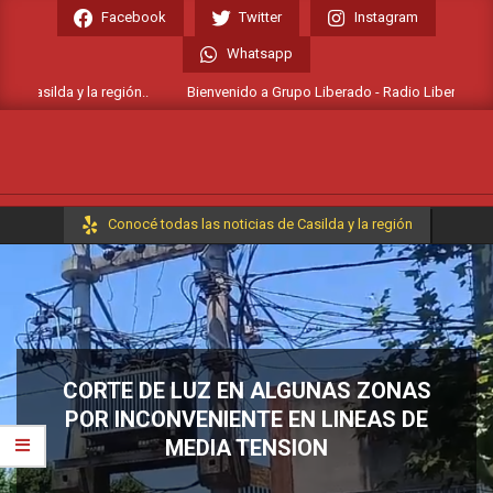
Skip
Facebook
Twitter
Instagram
to
Whatsapp
content
 Casilda y la región..
Bienvenido a Grupo Liberado - Radio Liberada FM 10
Primary
Conocé todas las noticias de Casilda y la región
Navigation
Menu
CORTE DE LUZ EN ALGUNAS ZONAS
POR INCONVENIENTE EN LINEAS DE
MEDIA TENSION