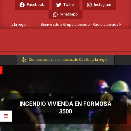
Skip
Facebook
Twitter
Instagram
to
Whatsapp
content
lda y la región..
Bienvenido a Grupo Liberado - Radio Liberada FM 106.7 /
Primary
Conocé todas las noticias de Casilda y la región
Navigation
Menu
INCENDIO VIVIENDA EN FORMOSA
3500