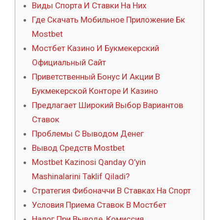
Виды Спорта И Ставки На Них
Где Скачать Мобильное Приложение Бк
Mostbet
Мостбет Казино И Букмекерский
Официальный Сайт
Приветственный Бонус И Акции В
Букмекерской Конторе И Казино
Предлагает Широкий Выбор Вариантов
Ставок
Проблемы С Выводом Денег
Вывод Средств Mostbet
Mostbet Kazinosi Qanday O’yin
Mashinalarini Taklif Qiladi?
Стратегия Фибоначчи В Ставках На Спорт
Условия Приема Ставок В Мостбет
Налог При Выводе, Комиссия