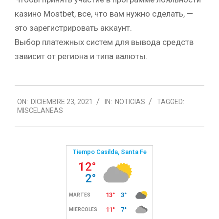
казино Mostbet, все, что вам нужно сделать, —
это зарегистрировать аккаунт.
Выбор платежных систем для вывода средств
зависит от региона и типа валюты.
2021-
ON:
DICIEMBRE 23, 2021
IN:
NOTICIAS
TAGGED:
12-
MISCELANEAS
23