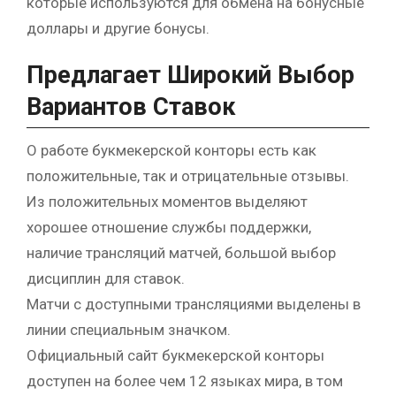
которые используются для обмена на бонусные
доллары и другие бонусы.
Предлагает Широкий Выбор
Вариантов Ставок
О работе букмекерской конторы есть как
положительные, так и отрицательные отзывы.
Из положительных моментов выделяют
хорошее отношение службы поддержки,
наличие трансляций матчей, большой выбор
дисциплин для ставок.
Матчи с доступными трансляциями выделены в
линии специальным значком.
Официальный сайт букмекерской конторы
доступен на более чем 12 языках мира, в том