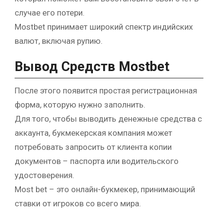
случае его потери.
Mostbet принимает широкий спектр индийских
валют, включая рупию.
Вывод Средств Mostbet
После этого появится простая регистрационная
форма, которую нужно заполнить.
Для того, чтобы выводить денежные средства с
аккаунта, букмекерская компания может
потребовать запросить от клиента копии
документов – паспорта или водительского
удостоверения.
Most bet – это онлайн-букмекер, принимающий
ставки от игроков со всего мира.