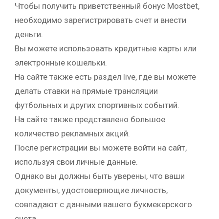
Чтобы получить приветственный бонус Mostbet,
необходимо зарегистрировать счет и внести
деньги.
Вы можете использовать кредитные карты или
электронные кошельки.
На сайте также есть раздел live, где вы можете
делать ставки на прямые трансляции
футбольных и других спортивных событий.
На сайте также представлено большое
количество рекламных акций.
После регистрации вы можете войти на сайт,
используя свои личные данные.
Однако вы должны быть уверены, что ваши
документы, удостоверяющие личность,
совпадают с данными вашего букмекерского
счета.