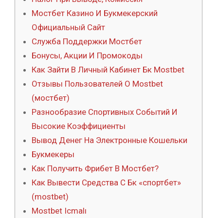
Мостбет Казино И Букмекерский
Официальный Сайт
Служба Поддержки Мостбет
Бонусы, Акции И Промокоды
Как Зайти В Личный Кабинет Бк Mostbet
Отзывы Пользователей О Mostbet
(мостбет)
Разнообразие Спортивных Событий И
Высокие Коэффициенты
Вывод Денег На Электронные Кошельки
Букмекеры
Как Получить Фрибет В Мостбет?
Как Вывести Средства С Бк «спортбет»
(mostbet)
Mostbet Icmalı