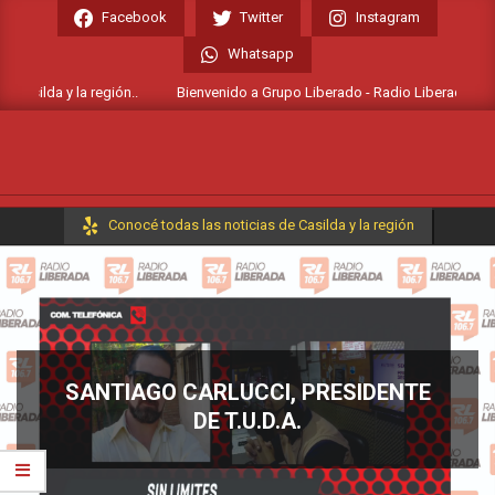
Skip
Facebook
Twitter
Instagram
to
Whatsapp
content
asilda y la región..
Bienvenido a Grupo Liberado - Radio Liberada FM 106.
Primary
Conocé todas las noticias de Casilda y la región
Navigation
Menu
SANTIAGO CARLUCCI, PRESIDENTE
DE T.U.D.A.