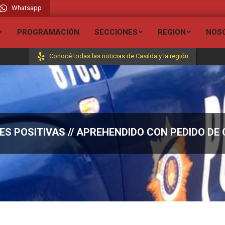
Whatsapp
io Liberada FM 106.7 // Visita todas nuestras secciones y entérate de todas la
PROGRAMACIÓN
SECCIONES
REGION
NOS
Conocé todas las noticias de Casilda y la región
ES POSITIVAS // APREHENDIDO CON PEDIDO D