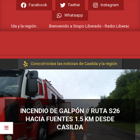
Skip
Facebook
Twitter
Instagram
to
Whatsapp
content
asilda y la región..
Bienvenido a Grupo Liberado - Radio Liberada FM 106.
Primary
Conocé todas las noticias de Casilda y la región
Navigation
Menu
INCENDIO DE GALPÓN // RUTA S26
HACIA FUENTES 1.5 KM DESDE
CASILDA