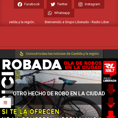
Skip
Facebook
Twitter
Instagram
to
Whatsapp
content
 Casilda y la región..
Bienvenido a Grupo Liberado - Radio Liberada FM 10
Primary
Conocé todas las noticias de Casilda y la región
Navigation
Menu
OTRO HECHO DE ROBO EN LA CIUDAD