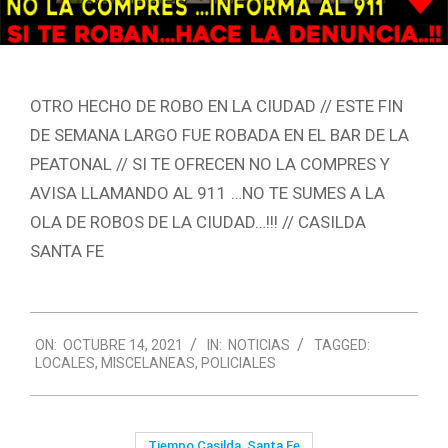
OTRO HECHO DE ROBO EN LA CIUDAD // ESTE FIN
DE SEMANA LARGO FUE ROBADA EN EL BAR DE LA
PEATONAL // SI TE OFRECEN NO LA COMPRES Y
AVISA LLAMANDO AL 911 …NO TE SUMES A LA
OLA DE ROBOS DE LA CIUDAD…!!! // CASILDA
SANTA FE
2021-
ON:
OCTUBRE 14, 2021
IN:
NOTICIAS
TAGGED:
10-
LOCALES
,
MISCELANEAS
,
POLICIALES
14