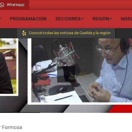
Whatsapp
dio Liberada FM 106.7 // Visita todas nuestras secciones y entérate de todas l
PROGRAMACIÓN
SECCIONES
REGION
NOS
Conocé todas las noticias de Casilda y la región
r Formosa