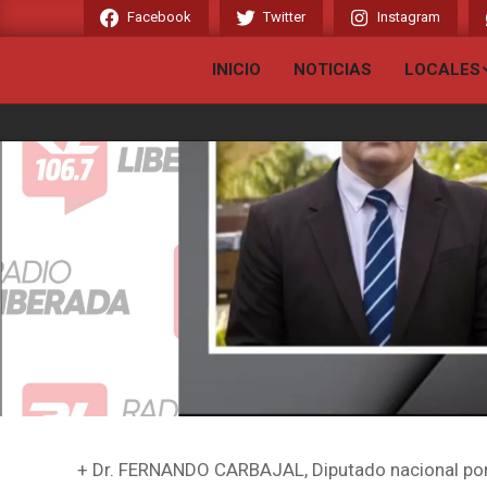
Skip
Facebook
Twitter
Instagram
Bienvenido a Grupo Liberado - Ra
to
content
INICIO
NOTICIAS
LOCALES
+ Dr. FERNANDO CARBAJAL, Diputado nacional po