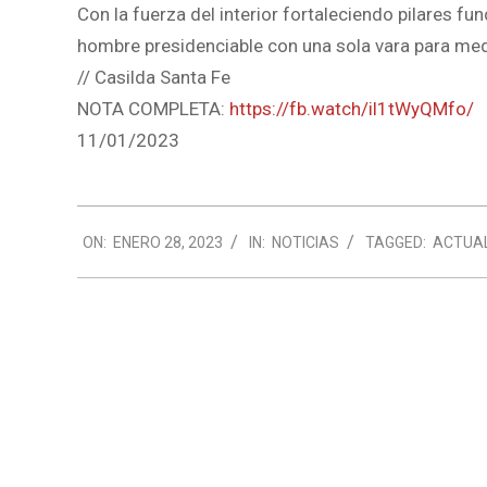
Con la fuerza del interior fortaleciendo pilares f
hombre presidenciable con una sola vara para medir
// Casilda Santa Fe
NOTA COMPLETA:
https://fb.watch/il1tWyQMfo/
11/01/2023
2023-
ON:
ENERO 28, 2023
IN:
NOTICIAS
TAGGED:
ACTUA
01-
28