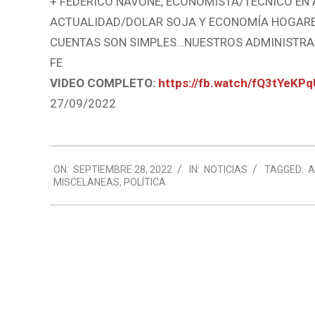
+ FEDERICO NAVONE, ECONOMISTA/TECNICO EN
ACTUALIDAD/DOLAR SOJA Y ECONOMÍA HOGA
CUENTAS SON SIMPLES…NUESTROS ADMINISTRAD
FE
VIDEO COMPLETO:
https://fb.watch/fQ3tYeKPq
27/09/2022
2022-
ON:
SEPTIEMBRE 28, 2022
IN:
NOTICIAS
TAGGED:
A
09-
MISCELANEAS
,
POLÍTICA
28