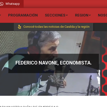
Whatsapp
adio Liberada FM 106.7 // Visita todas nuestras secciones y entérate de todas 
PROGRAMACIÓN
SECCIONES
REGION
NOS
Conocé todas las noticias de Casilda y la región
FEDERICO NAVONE, ECONOMISTA.