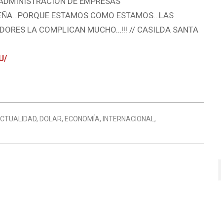
 ADMINISTRACIÓN DE EMPRESAS
REÑA…PORQUE ESTAMOS COMO ESTAMOS…LAS
ORES LA COMPLICAN MUCHO…!!! // CASILDA SANTA
U/
CTUALIDAD
,
DOLAR
,
ECONOMÍA
,
INTERNACIONAL
,