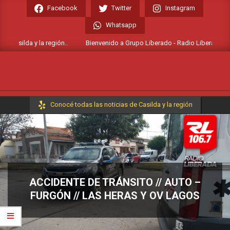
Skip
Facebook
Twitter
Instagram
to
Whatsapp
content
Casilda y la región..
Bienvenido a Grupo Liberado - Radio Liberada FM 106
Primary
Conocé todas las noticias de Casilda y la región
Navigation
Menu
ACCIDENTE DE TRÁNSITO // AUTO –
FURGÓN // LAS HERAS Y OV LAGOS