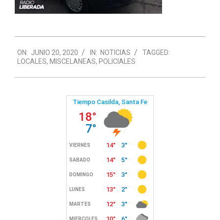
2020-
ON:
JUNIO 20, 2020
IN:
NOTICIAS
TAGGED:
06-
LOCALES
,
MISCELANEAS
,
POLICIALES
20