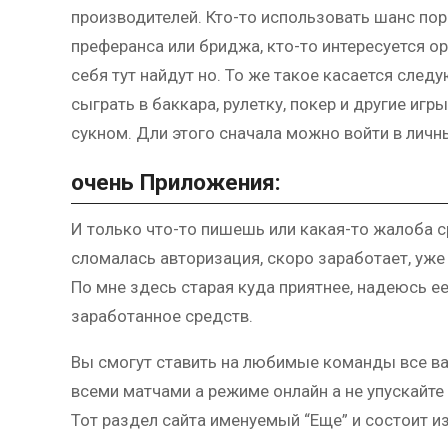
производителей. Кто-то использовать шанс по
преферанса или бриджа, кто-то интересуется 
себя тут найдут но. То же такое касается сле
сыграть в баккара, рулетку, покер и другие иг
сукном. Дли этого сначала можно войти в личн
очень Приложения:
И только что-то пишешь или какая-то жалоба с
сломалась авторизация, скоро заработает, уже
По мне здесь старая куда приятнее, надеюсь ее
заработанное средств.
Вы смогут ставить на любимые команды все вар
всеми матчами а режиме онлайн а не упускайте
Тот раздел сайта именуемый “Еще” и состоит и