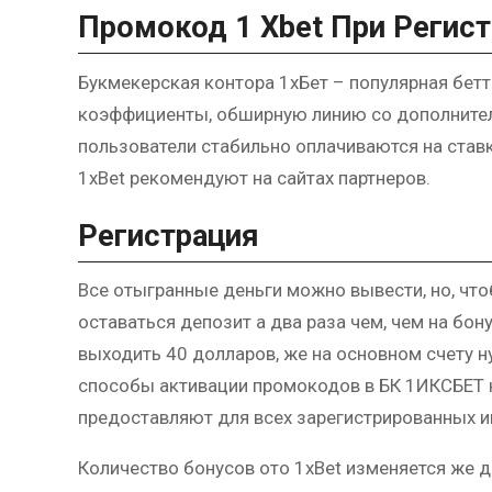
Промокод 1 Xbet При Регис
Букмекерская контора 1хБет – популярная бе
коэффициенты, обширную линию со дополнител
пользователи стабильно оплачиваются на став
1xBet рекомендуют на сайтах партнеров.
Регистрация
Все отыгранные деньги можно вывести, но, что
оставаться депозит а два раза чем, чем на бону
выходить 40 долларов, же на основном счету н
способы активации промокодов в БК 1ИКСБЕТ н
предоставляют для всех зарегистрированных и
Количество бонусов ото 1xBet изменяется же д