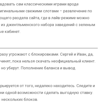
радовать сам классическими играми вроде
оригинальными свежими слотами – развлечение по
дующего раздела сайта, где в лайв-режиме можно
ры из джентльменского набора заведений с зеленым
ые кабинет.
разу угрожают с блокировками. Сергей и Иван, да,
 чинят, пока нельзя скачать неофициальный клиент.
 но уберут. Пополнение баланса и вывод
ьируется от того, недалеко находитесь. Следите и
 ни одной возможности сделать выгодную ставку.
з нескольких блоков.