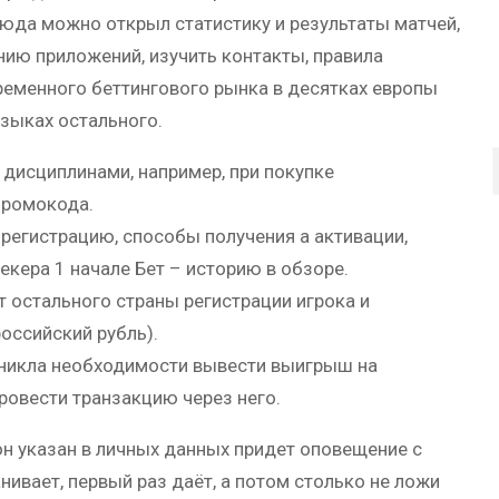
да можно открыл статистику и результаты матчей,
анию приложений, изучить контакты, правила
ременного беттингового рынка в десятках европы
языках остального.
дисциплинами, например, при покупке
промокода.
регистрацию, способы получения а активации,
кера 1 начале Бет – историю в обзоре.
 остального страны регистрации игрока и
оссийский рубль).
зникла необходимости вывести выигрыш на
ровести транзакцию через него.
 он указан в личных данных придет оповещение с
нивает, первый раз даёт, а потом столько не ложи