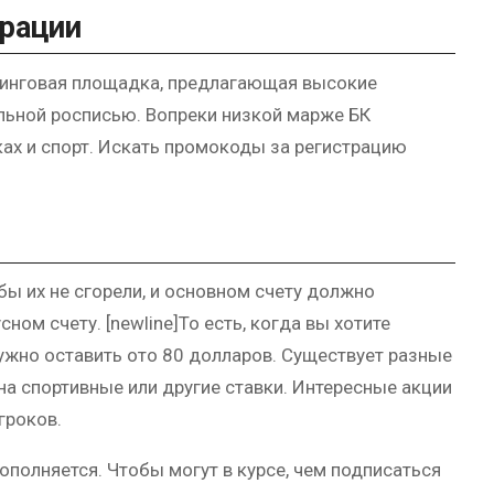
трации
ттинговая площадка, предлагающая высокие
ьной росписью. Вопреки низкой марже БК
ках и спорт. Искать промокоды за регистрацию
бы их не сгорели, и основном счету должно
сном счету. [newline]То есть, когда вы хотите
ужно оставить ото 80 долларов. Существует разные
а спортивные или другие ставки. Интересные акции
гроков.
ополняется. Чтобы могут в курсе, чем подписаться