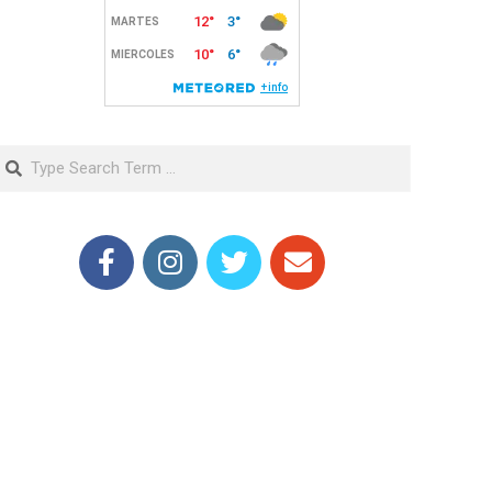
Search