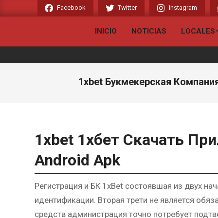
Skip
Facebook
Twitter
Instagram
Bienvenido a Grupo Liberado - Radio Li
to
content
INICIO
NOTICIAS
LOCALES
1xbet Букмекерская Компания
1xbet 1хбет Скачать Пр
Android Apk
Регистрация и БК 1xBet состоявшая из двух на
идентификации. Вторая трети не является обяз
средств администрация точно потребует подтве