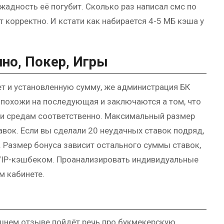
, жадность её погубит. Сколько раз написал смс по
т корректно. И кстати как набирается 4-5 МБ кэша у
ино, Покер, Игры
ет и установленную сумму, же администрация БК
 похожи на последующая и заключаются а том, что
 и средам соответственно. Максимальный размер
авок. Если вы сделали 20 неудачных ставок подряд,
. Размер бонуса зависит остального суммы ставок,
VIP-кэшбеком. Проанализировать индивидуальные
м кабинете.
яшнем отзыве пойдёт речь про букмекерскую