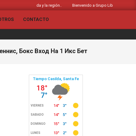
icias de Casilda y la región..
Bienvenido a Grupo Liberado - Radio Libera
OTROS
CONTACTO
Primary
Navigation
Menu
ннис, Бокс Вход На 1 Икс Бет