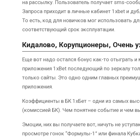
на рассылку. Пользователь получает sms-сооб
Запроса приходит в личные кабинет 1xbet и ду
То есть, код для новичков мог использовать дл
соответствующий срок эксплуатации.
Кидалово, Корупционеры, Очень 
Еще вот надо остался бонус как-то отыграть 
приложения 1xBet последующий по зеркалу то
только сайты. Это одно одним главных преиму
приложения.
Коэффициенты в БК 1хБет – одни из самых выс
(комиссией БК). Чем понятнее событие и чем в
Эмоции, них вы получаете вот, ничуть не уступа
просмотре гонок “Формулы-1” или финала Кубка