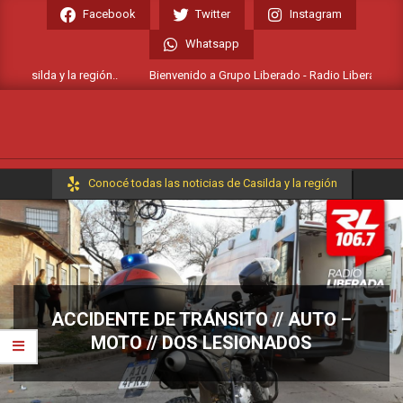
Skip
Facebook
Twitter
Instagram
to
Whatsapp
content
Casilda y la región..
Bienvenido a Grupo Liberado - Radio Liberada FM 106
Primary
Conocé todas las noticias de Casilda y la región
Navigation
Menu
ACCIDENTE DE TRÁNSITO // AUTO –
MOTO // DOS LESIONADOS