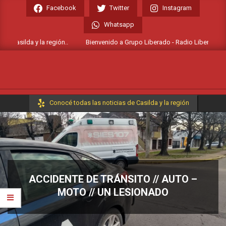
Skip
Facebook
Twitter
Instagram
to
Whatsapp
content
 Casilda y la región..
Bienvenido a Grupo Liberado - Radio Liberada FM 10
Primary
Conocé todas las noticias de Casilda y la región
Navigation
Menu
ACCIDENTE DE TRÁNSITO // AUTO –
MOTO // UN LESIONADO