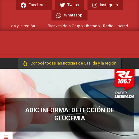
Skip
Facebook
Twitter
Instagram
to
Whatsapp
content
silda y la región..
Bienvenido a Grupo Liberado - Radio Liberada FM 106.7
Primary
Conocé todas las noticias de Casilda y la región
Navigation
Menu
ADIC INFORMA: DETECCIÓN DE
GLUCEMIA