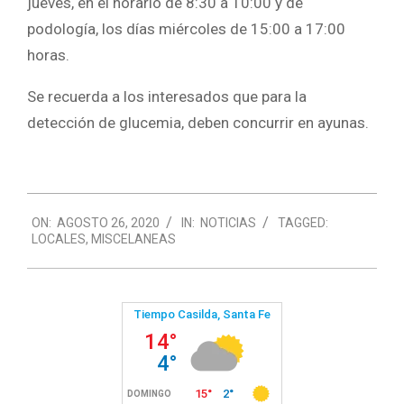
jueves, en el horario de 8:30 a 10:00 y de
podología, los días miércoles de 15:00 a 17:00
horas.
Se recuerda a los interesados que para la
detección de glucemia, deben concurrir en ayunas.
2020-
ON:
AGOSTO 26, 2020
IN:
NOTICIAS
TAGGED:
08-
LOCALES
,
MISCELANEAS
26