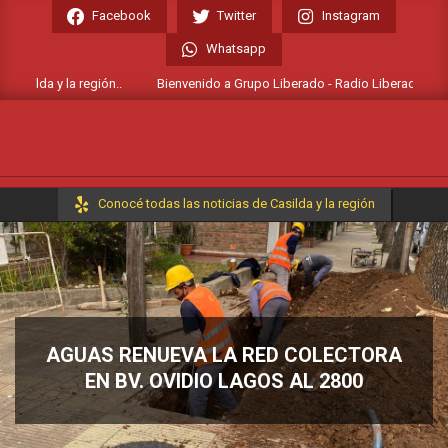
Skip
Facebook
Twitter
Instagram
to
Whatsapp
content
silda y la región..
Bienvenido a Grupo Liberado - Radio Liberada FM 106.7
Primary
Conocé todas las noticias de Casilda y la región
Navigation
Menu
AGUAS RENUEVA LA RED COLECTORA
EN BV. OVIDIO LAGOS AL 2800