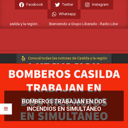
Skip
Facebook
Twitter
Instagram
to
Whatsapp
content
e Casilda y la región..
Bienvenido a Grupo Liberado - Radio Liberada FM 1
Primary
Conocé todas las noticias de Casilda y la región
Navigation
Menu
BOMBEROS TRABAJAN EN DOS
INCENDIOS EN SIMULTÁNEO