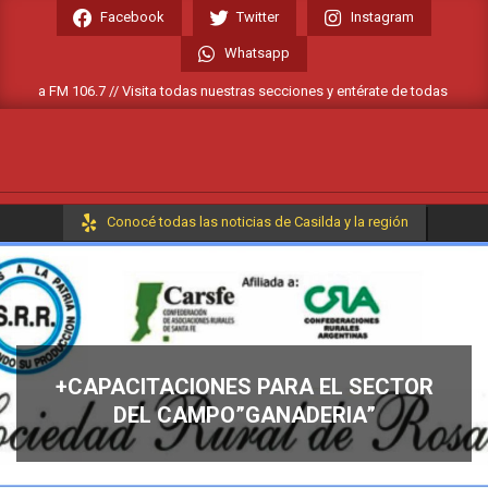
Skip
Facebook
Twitter
Instagram
to
Whatsapp
content
ada FM 106.7 // Visita todas nuestras secciones y entérate de todas las notici
Primary
Conocé todas las noticias de Casilda y la región
Navigation
Menu
+CAPACITACIONES PARA EL SECTOR
DEL CAMPO”GANADERIA”