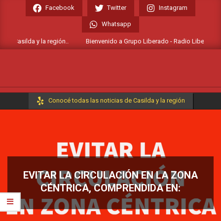
Skip
Facebook
Twitter
Instagram
to
Whatsapp
content
e Casilda y la región..
Bienvenido a Grupo Liberado - Radio Liberada FM 1
Primary
Conocé todas las noticias de Casilda y la región
Navigation
Menu
EVITAR LA CIRCULACIÓN EN LA ZONA
CÉNTRICA, COMPRENDIDA EN: