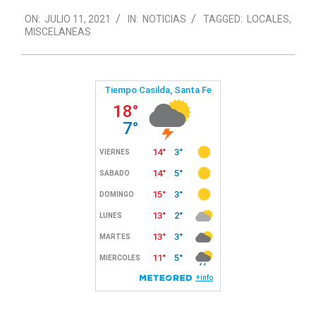
2021-
ON:
JULIO 11, 2021
IN:
NOTICIAS
TAGGED:
LOCALES
,
07-
MISCELANEAS
11