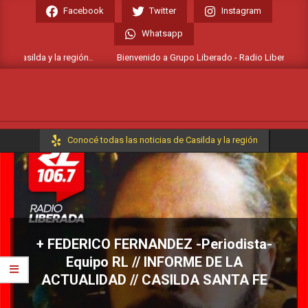
Skip
Facebook
Twitter
Instagram
to
Whatsapp
content
 Casilda y la región..
Bienvenido a Grupo Liberado - Radio Liberada FM 10
Primary
Conocé todas las noticias de Casilda y la región
Navigation
Menu
+ FEDERICO FERNANDEZ -Periodista-
Equipo RL // INFORME DE LA
ACTUALIDAD // CASILDA SANTA FE