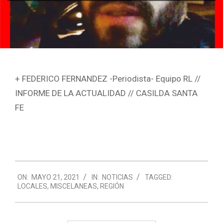
+ FEDERICO FERNANDEZ -Periodista- Equipo RL //
INFORME DE LA ACTUALIDAD // CASILDA SANTA
FE
2021-
ON:
MAYO 21, 2021
IN:
NOTICIAS
TAGGED:
05-
LOCALES
,
MISCELANEAS
,
REGIÓN
21