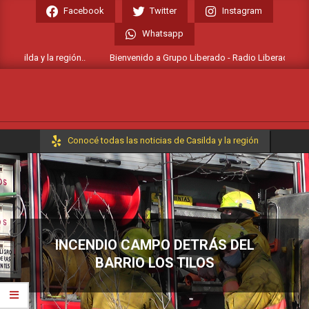
Skip
Facebook
Twitter
Instagram
to
Whatsapp
content
asilda y la región..
Bienvenido a Grupo Liberado - Radio Liberada FM 106.
Primary
Conocé todas las noticias de Casilda y la región
Navigation
Menu
INCENDIO CAMPO DETRÁS DEL
BARRIO LOS TILOS