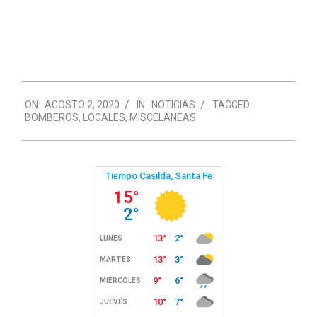
2020-
ON:
AGOSTO 2, 2020
IN:
NOTICIAS
TAGGED:
08-
BOMBEROS
,
LOCALES
,
MISCELANEAS
02