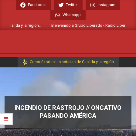
Skip
Facebook
Twitter
Instagram
to
Whatsapp
content
 Casilda y la región..
Bienvenido a Grupo Liberado - Radio Liberada FM 10
Primary
Conocé todas las noticias de Casilda y la región
Navigation
Menu
INCENDIO DE RASTROJO // ONCATIVO
PASANDO AMÉRICA