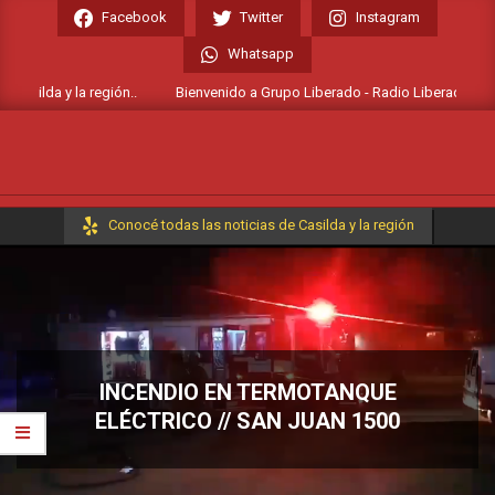
Skip
Facebook
Twitter
Instagram
to
Whatsapp
content
asilda y la región..
Bienvenido a Grupo Liberado - Radio Liberada FM 106.
Primary
Conocé todas las noticias de Casilda y la región
Navigation
Menu
INCENDIO EN TERMOTANQUE
ELÉCTRICO // SAN JUAN 1500