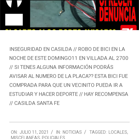
INSEGURIDAD EN CASILDA // ROBO DE BICI EN LA
NOCHE DE ESTE DOMINGO11 EN VILLADA AL 2700
// SI TENES ALGUNA INFORMACIÓN PODRÁS
AVISAR AL NUMERO DE LA PLACA?? ESTA BICI FUE
COMPRADA PARA QUE UN VECINITO PUEDA IR A
ESTUDIAR Y HACER DEPORTE // HAY RECOMPENSA
// CASILDA SANTA FE
2021-
ON:
JULIO 11, 2021
IN:
NOTICIAS
TAGGED:
LOCALES
,
07-
MISCELANEAS
,
POLICIALES