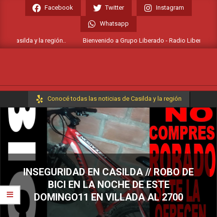
Skip
Facebook
Twitter
Instagram
to
Whatsapp
content
 Casilda y la región..
Bienvenido a Grupo Liberado - Radio Liberada FM 10
Primary
Conocé todas las noticias de Casilda y la región
Navigation
Menu
INSEGURIDAD EN CASILDA // ROBO DE
BICI EN LA NOCHE DE ESTE
DOMINGO11 EN VILLADA AL 2700