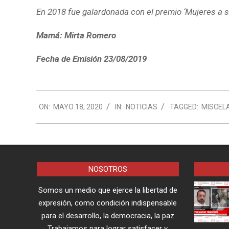
En 2018 fue galardonada con el premio ‘Mujeres a s
Mamá: Mirta Romero
Fecha de Emisión 23/08/2019
2020-
ON:
MAYO 18, 2020
IN:
NOTICIAS
TAGGED:
MISCEL
05-
18
NOSOTROS
Somos un medio que ejerce la libertad de
expresión, como condición indispensable
para el desarrollo, la democracia, la paz
Trabajamos para lograr satisfacer y