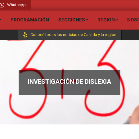
Whatsapp
adio Liberada FM 106.7 // Visita todas nuestras secciones y entérate de todas 
PROGRAMACIÓN
SECCIONES
REGION
NOS
Conocé todas las noticias de Casilda y la región
INVESTIGACIÓN DE DISLEXIA