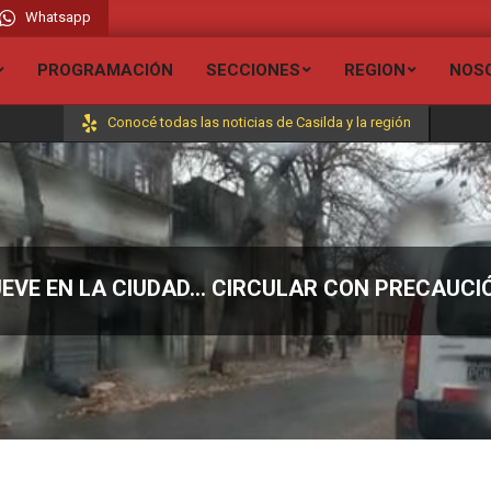
Whatsapp
dio Liberada FM 106.7 // Visita todas nuestras secciones y entérate de todas l
PROGRAMACIÓN
SECCIONES
REGION
NOS
Conocé todas las noticias de Casilda y la región
EVE EN LA CIUDAD… CIRCULAR CON PRECAUCIÓ