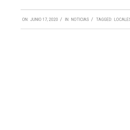
2020-
ON:
JUNIO 17, 2020
IN:
NOTICIAS
TAGGED:
LOCALE
06-
17