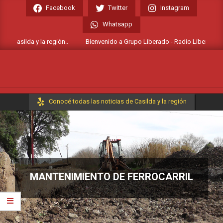
Skip
Facebook
Twitter
Instagram
to
Whatsapp
content
 Casilda y la región..
Bienvenido a Grupo Liberado - Radio Liberada FM 10
Primary
Conocé todas las noticias de Casilda y la región
Navigation
Menu
MANTENIMIENTO DE FERROCARRIL