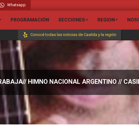
Whatsapp
io Liberada FM 106.7 // Visita todas nuestras secciones y entérate de todas la
PROGRAMACIÓN
SECCIONES
REGION
NOS
Conocé todas las noticias de Casilda y la región
RABAJA// HIMNO NACIONAL ARGENTINO // CASI