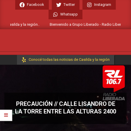
Skip
Facebook
Twitter
Instagram
to
Whatsapp
content
 Casilda y la región..
Bienvenido a Grupo Liberado - Radio Liberada FM 10
Primary
Conocé todas las noticias de Casilda y la región
Navigation
Menu
PRECAUCIÓN // CALLE LISANDRO DE
LA TORRE ENTRE LAS ALTURAS 2400