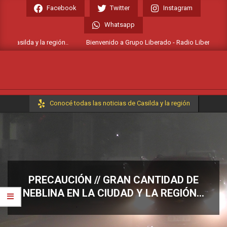
Skip
Facebook
Twitter
Instagram
to
Whatsapp
content
 Casilda y la región..
Bienvenido a Grupo Liberado - Radio Liberada FM 10
Primary
Conocé todas las noticias de Casilda y la región
Navigation
Menu
PRECAUCIÓN // GRAN CANTIDAD DE
NEBLINA EN LA CIUDAD Y LA REGIÓN…