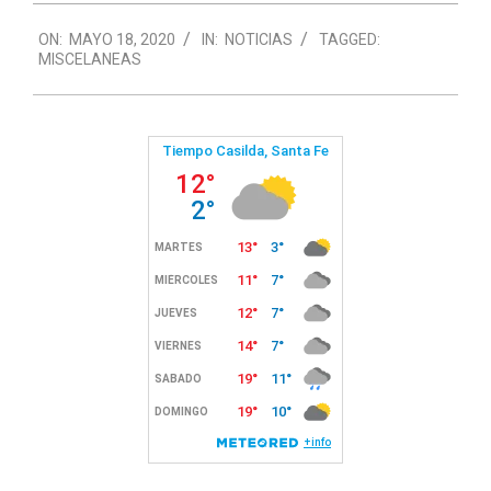
2020-
ON:
MAYO 18, 2020
IN:
NOTICIAS
TAGGED:
05-
MISCELANEAS
18