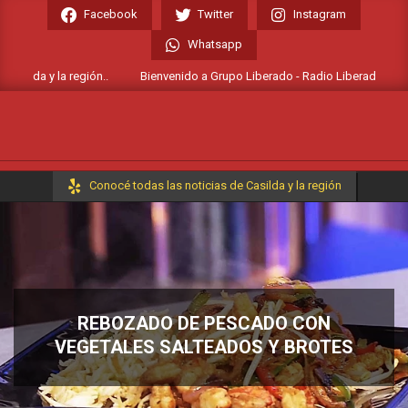
Skip
Facebook
Twitter
Instagram
to
Whatsapp
content
ilda y la región..
Bienvenido a Grupo Liberado - Radio Liberada FM 106.7 
Primary
Conocé todas las noticias de Casilda y la región
Navigation
Menu
REBOZADO DE PESCADO CON
VEGETALES SALTEADOS Y BROTES