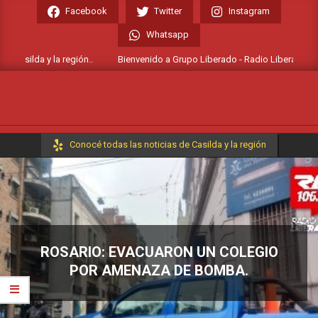
Skip
Facebook
Twitter
Instagram
to
Whatsapp
content
Casilda y la región..
Bienvenido a Grupo Liberado - Radio Liberada FM 106
Primary
Conocé todas las noticias de Casilda y la región
Navigation
Menu
ROSARIO: EVACUARON UN COLEGIO
POR AMENAZA DE BOMBA.