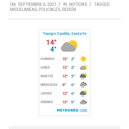
ON:
SEPTIEMBRE 6, 2021
IN:
NOTICIAS
TAGGED:
09-
MISCELANEAS
,
POLICIALES
,
REGIÓN
06
Search