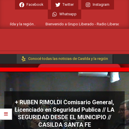
Skip
Facebook
Twitter
Instagram
to
Whatsapp
content
asilda y la región..
Bienvenido a Grupo Liberado - Radio Liberada FM 106.
Primary
Conocé todas las noticias de Casilda y la región
Navigation
Menu
+ RUBEN RIMOLDI Comisario General,
Licenciado en Seguridad Publica // LA
SEGURIDAD DESDE EL MUNICIPIO //
CASILDA SANTA FE