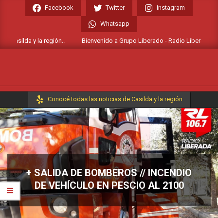
Skip
Facebook
Twitter
Instagram
to
Whatsapp
content
 Casilda y la región..
Bienvenido a Grupo Liberado - Radio Liberada FM 106
Primary
Conocé todas las noticias de Casilda y la región
Navigation
Menu
+ SALIDA DE BOMBEROS // INCENDIO
DE VEHÍCULO EN PESCIO AL 2100