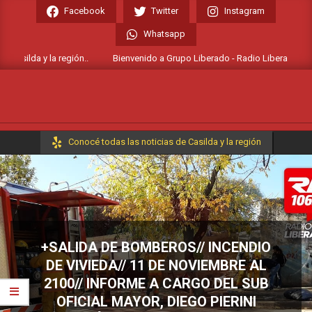
Skip
Facebook
Twitter
Instagram
to
Whatsapp
content
asilda y la región..
Bienvenido a Grupo Liberado - Radio Liberada FM 106.
Primary
Conocé todas las noticias de Casilda y la región
Navigation
Menu
+SALIDA DE BOMBEROS// INCENDIO
DE VIVIEDA// 11 DE NOVIEMBRE AL
2100// INFORME A CARGO DEL SUB
OFICIAL MAYOR, DIEGO PIERINI