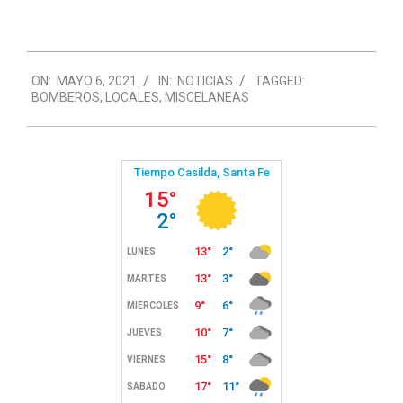
2021-
ON:
MAYO 6, 2021
IN:
NOTICIAS
TAGGED:
05-
BOMBEROS
,
LOCALES
,
MISCELANEAS
06