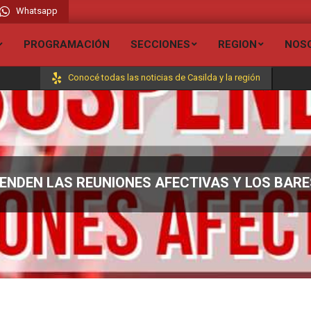
Whatsapp
dio Liberada FM 106.7 // Visita todas nuestras secciones y entérate de todas l
PROGRAMACIÓN
SECCIONES
REGION
NOS
Conocé todas las noticias de Casilda y la región
ENDEN LAS REUNIONES AFECTIVAS Y LOS BARE