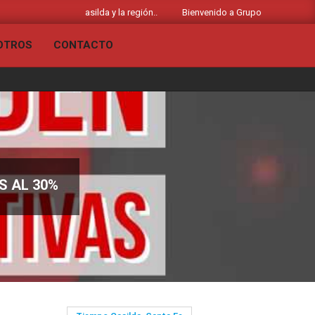
as noticias de Casilda y la región..
Bienvenido a Grupo Liberado - Radio 
OTROS
CONTACTO
Primary
Navigation
Menu
S AL 30%